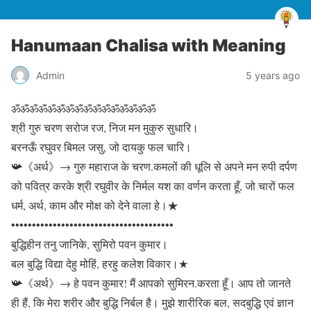
Hanumaan Chalisa with Meaning
Admin
5 years ago
ॐॐॐॐॐॐॐॐॐॐॐॐॐॐॐॐ
श्री गुरु चरण सरोज रज, निज मन मुकुरु सुधारि।
बरनऊँ रघुवर बिमल जसु, जो दायकु फल चारि।
📯《अर्थ》→ गुरु महाराज के चरण.कमलों की धूलि से अपने मन रुपी दर्पण
को पवित्र करके श्री रघुवीर के निर्मल यश का वर्णन करता हूँ, जो चारों फल
धर्म, अर्थ, काम और मोक्ष को देने वाला हे।★
•••••••••••••••••••••••••••••••••••••••
बुद्धिहीन तनु जानिके, सुमिरो पवन कुमार।
बल बुद्धि विद्या देहु मोहिं, हरहु कलेश विकार।★
📯《अर्थ》→ हे पवन कुमार! मैं आपको सुमिरन.करता हूँ। आप तो जानते
ही हैं, कि मेरा शरीर और बुद्धि निर्बल है। मुझे शारीरिक बल, सदबुद्धि एवं ज्ञान